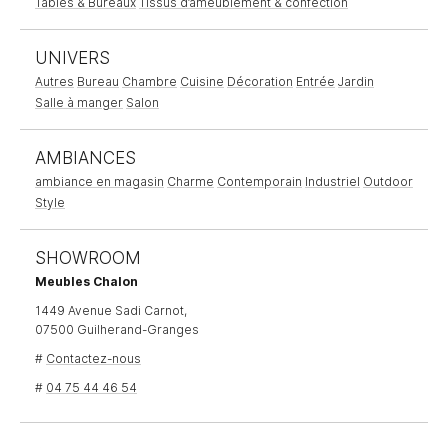
Tables & Bureaux
Tissus d’ameublement & confection
UNIVERS
Autres
Bureau
Chambre
Cuisine
Décoration
Entrée
Jardin
Salle à manger
Salon
AMBIANCES
ambiance en magasin
Charme
Contemporain
Industriel
Outdoor
Style
SHOWROOM
Meubles Chalon
1449 Avenue Sadi Carnot,
07500 Guilherand-Granges
#
Contactez-nous
#
04 75 44 46 54