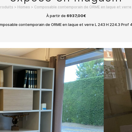
Buffets bas et haut, rangement salon ou séjour,
roduits
>
Homes
>
Composable contemporain de ORME en laque et verre
ensemble modulables, rangement bureau, etc.
À partir de
6937,00
€
mposable contemporain de ORME en laque et verre L 243 H 224.3 Prof 4
Décoration & Tapis
Objets de décoration, tableaux, miroirs, sculptures
murales, tapis noués, tapis tuftés, tapis moquette,
standard et sur mesure, etc.