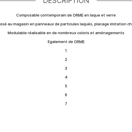
DESCRIPTION
Composable contemporain de
ORME
en laque et verre
osé au magasin en panneaux de particules laqués, placage imitation c
Modulable réalisable en de nombreux coloris et aménagements
Egalement de
ORME
1
2
3
4
5
6
7