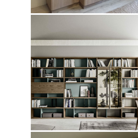
Taglan
Ensemble d’éléments modulable
contemporain en orme
Homes, Orme
Modulable bibliothèque laqué