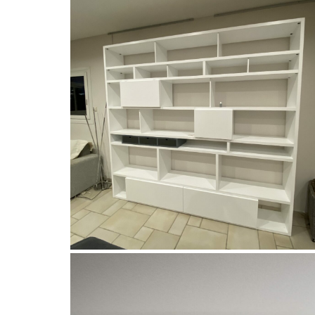
HOMES par ORME
Homes, Orme
Ensemble d’éléments
contemporain grandes étagères
laqué blanc de ORME
À partir de
6500,00
€