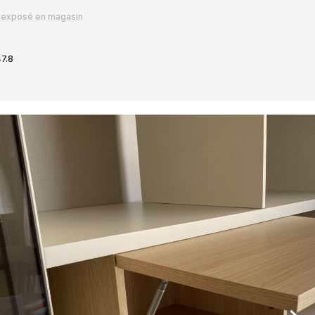
Assemblage de meubles laqués ou mélaminés
 exposé en magasin
contemporain s’adaptant à vos désirs, et vos
dimensions : bibliothèque, meuble TV, d’entrée ou de
chambre, etc.
7.8
Luminaires
Lampes à poser, lampadaires, suspension, plafonniers,
appliques, led, halogène, bois, métal ou céramique, etc.