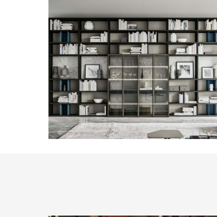
Homes, Orme
Modulable bibliothèque
contemporain meuble tv laqué
HOMES par ORME