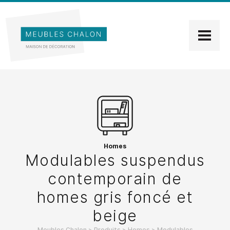
Homes
Modulables suspendus
contemporain de
homes gris foncé et
beige
Meubles Chalon
>
Produits
>
Homes
>
Modulables