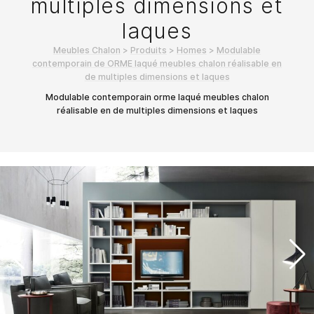
multiples dimensions et
laques
Meubles Chalon
>
Produits
>
Homes
>
Modulable
contemporain de ORME laqué meubles chalon réalisable en
de multiples dimensions et laques
Modulable contemporain orme laqué meubles chalon
réalisable en de multiples dimensions et laques