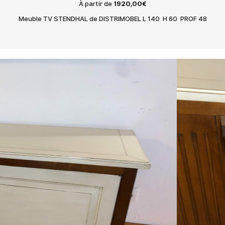
À partir de
1920,00
€
Buffets bas et haut, rangement salon ou séjour,
ensemble modulables, rangement bureau, etc.
Meuble TV STENDHAL de DISTRIMOBEL L 140 H 60 PROF 48
Décoration & Tapis
Objets de décoration, tableaux, miroirs, sculptures
murales, tapis noués, tapis tuftés, tapis moquette,
standard et sur mesure, etc.