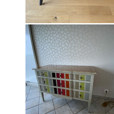
Distrimobel, Les Histoires d'Alice
meuble tv bois massif de LES
HISTOIRES D ALICE
À partir de
1446,00
€