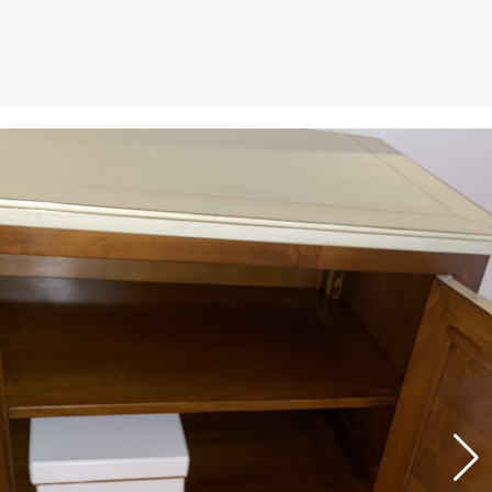
Assemblage de meubles laqués ou mélaminés
contemporain s’adaptant à vos désirs, et vos
dimensions : bibliothèque, meuble TV, d’entrée ou de
chambre, etc.
Luminaires
Lampes à poser, lampadaires, suspension, plafonniers,
appliques, led, halogène, bois, métal ou céramique, etc.