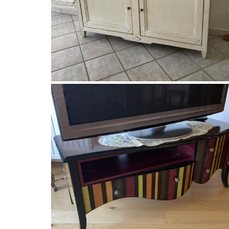
Les Histoires d'Alice
Buffet 2 portes 2 tiroirs merisier e
tilleul de LES HISTOIRES D ALICE