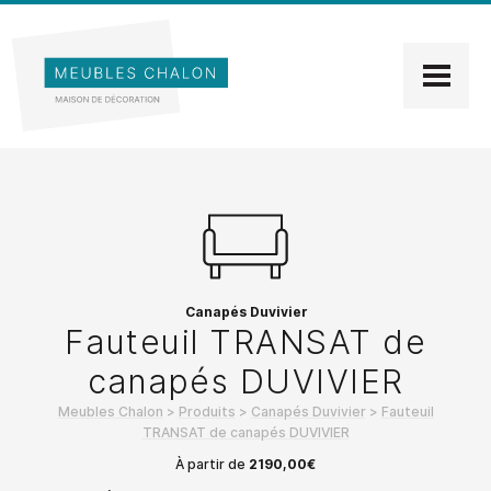
Canapés Duvivier
Fauteuil TRANSAT de
canapés DUVIVIER
Meubles Chalon
>
Produits
>
Canapés Duvivier
>
Fauteuil
TRANSAT de canapés DUVIVIER
À partir de
2190,00
€