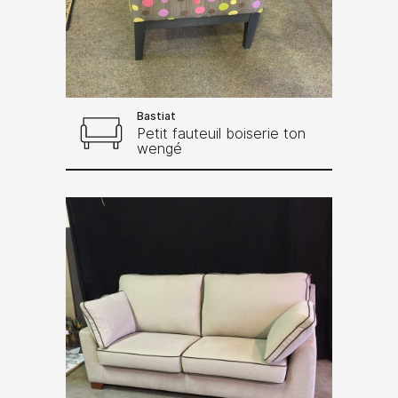
Bastiat
Petit fauteuil boiserie ton
wengé