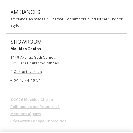
AMBIANCES
ambiance en magasin
Charme
Contemporain
Industriel
Outdoor
Style
SHOWROOM
Meubles Chalon
1449 Avenue Sadi Carnot,
07500 Guilherand-Granges
#
Contactez-nous
#
04 75 44 46 54
©2026 Meubles Chalon
Politique de confidentialité
Mentions légales
Réalisation
Groupe Charco Net