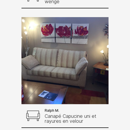
wengé
Ralph M.
Canapé Capucine uni et
rayures en velour