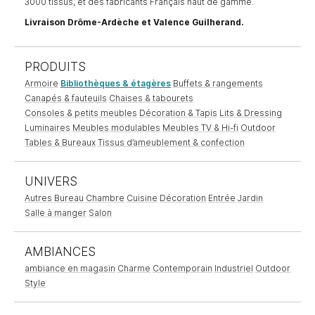
3000 tissus, et des fabricants Français haut de gamme.
Livraison Drôme-Ardèche et Valence Guilherand.
PRODUITS
Armoire
Bibliothèques & étagères
Buffets & rangements
Canapés & fauteuils
Chaises & tabourets
Consoles & petits meubles
Décoration & Tapis
Lits & Dressing
Luminaires
Meubles modulables
Meubles TV & Hi-fi
Outdoor
Tables & Bureaux
Tissus d’ameublement & confection
UNIVERS
Autres
Bureau
Chambre
Cuisine
Décoration
Entrée
Jardin
Salle à manger
Salon
AMBIANCES
ambiance en magasin
Charme
Contemporain
Industriel
Outdoor
Style