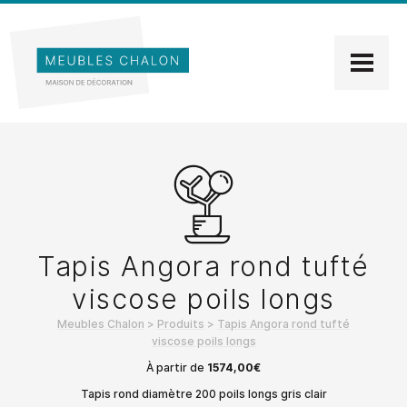
Tapis Angora rond tufté
viscose poils longs
Meubles Chalon
>
Produits
>
Tapis Angora rond tufté
viscose poils longs
À partir de
1574,00
€
Tapis rond diamètre 200 poils longs gris clair