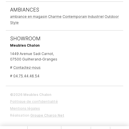
AMBIANCES
ambiance en magasin
Charme
Contemporain
Industriel
Outdoor
Style
SHOWROOM
Meubles Chalon
1449 Avenue Sadi Carnot,
07500 Guilherand-Granges
#
Contactez-nous
#
04 75 44 46 54
©2026 Meubles Chalon
Politique de confidentialité
Mentions légales
Réalisation
Groupe Charco Net