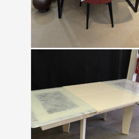
Canapés Duvivier
Bureau montsoreau de DUVIVIER
À partir de
2190,00
€