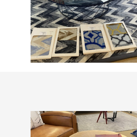
Galéa
Table de salon plateau verre rond
piétement fil métallique noir
À partir de
925,00
€