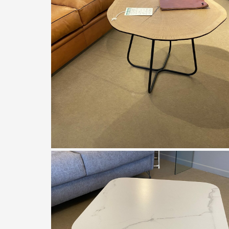
Ralph M.
Table de salon EMPREINTE
À partir de
675,00
€