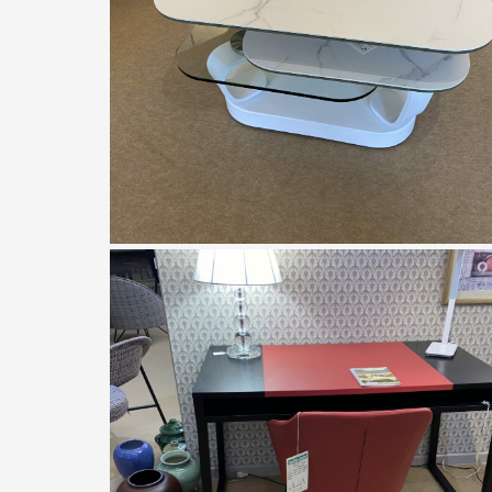
Galéa
table pétale de galéa
contemporaine extensible verre e
céramique meubles chalon
À partir de
1450,00
€