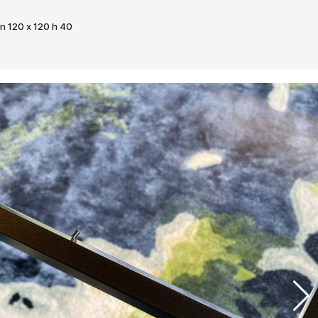
Assemblage de meubles laqués ou mélaminés
contemporain s’adaptant à vos désirs, et vos
n 120 x 120 h 40
dimensions : bibliothèque, meuble TV, d’entrée ou de
chambre, etc.
Luminaires
Lampes à poser, lampadaires, suspension, plafonniers,
appliques, led, halogène, bois, métal ou céramique, etc.