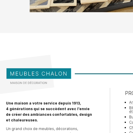
Galéa
Table de salon plateau verre rond
piétement fil métallique noir
À partir de
925,00
€
PR
A
Une maison a votre service depuis 1913,
Bi
4 générations qui se succèdent avec l’envie
é
de créer des ambiances confortables, design
Bu
et chaleureuses.
Ca
Ch
Un grand choix de meubles, décorations,
Co