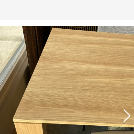
Assemblage de meubles laqués ou mélaminés
contemporain s’adaptant à vos désirs, et vos
dimensions : bibliothèque, meuble TV, d’entrée ou de
chambre, etc.
Luminaires
Lampes à poser, lampadaires, suspension, plafonniers,
appliques, led, halogène, bois, métal ou céramique, etc.