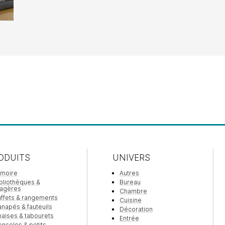
ODUITS
UNIVERS
rmoire
Autres
bliothèques &
Bureau
tagères
Chambre
ffets & rangements
Cuisine
napés & fauteuils
Décoration
aises & tabourets
Entrée
nsoles & petits