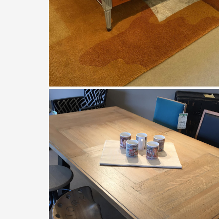
Les Histoires d'Alice
Table de salon JACOB rayures
bayadère