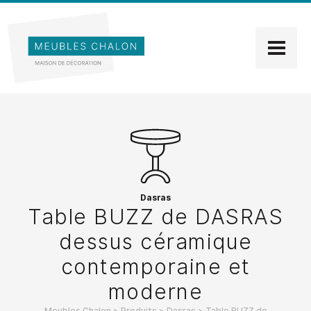
Dasras
Table BUZZ de DASRAS
dessus céramique
contemporaine et
moderne
Meubles Chalon
>
Produits
>
Dasras
>
Table BUZZ de