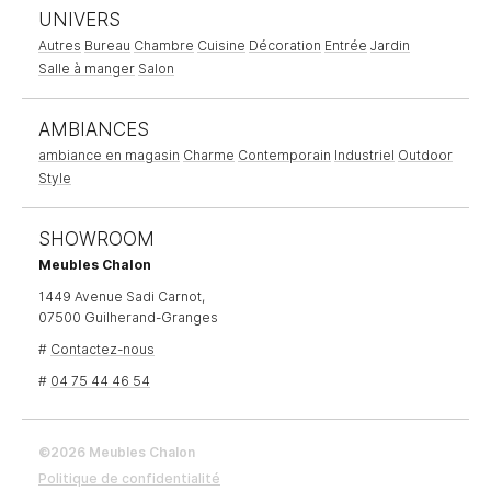
UNIVERS
Autres
Bureau
Chambre
Cuisine
Décoration
Entrée
Jardin
Salle à manger
Salon
AMBIANCES
ambiance en magasin
Charme
Contemporain
Industriel
Outdoor
Style
SHOWROOM
Meubles Chalon
1449 Avenue Sadi Carnot,
07500 Guilherand-Granges
#
Contactez-nous
#
04 75 44 46 54
©2026 Meubles Chalon
Politique de confidentialité