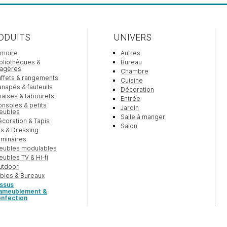
ODUITS
UNIVERS
rmoire
Autres
bliothèques &
Bureau
tagères
Chambre
ffets & rangements
Cuisine
napés & fauteuils
Décoration
aises & tabourets
Entrée
nsoles & petits
Jardin
eubles
Salle à manger
coration & Tapis
Salon
ts & Dressing
minaires
eubles modulables
ubles TV & Hi-fi
utdoor
bles & Bureaux
issus
’ameublement &
onfection