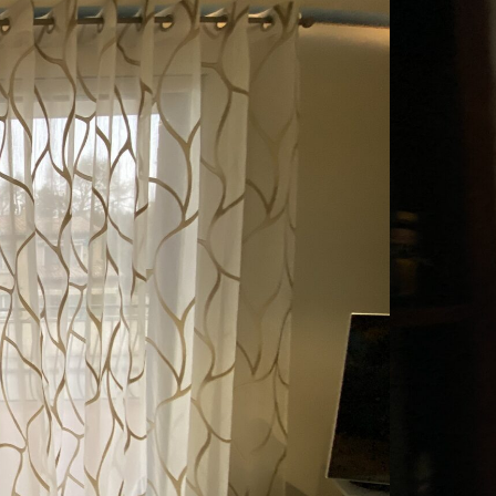
Buffets bas et haut, rangement salon ou séjour,
ensemble modulables, rangement bureau, etc.
Décoration & Tapis
Objets de décoration, tableaux, miroirs, sculptures
murales, tapis noués, tapis tuftés, tapis moquette,
standard et sur mesure, etc.