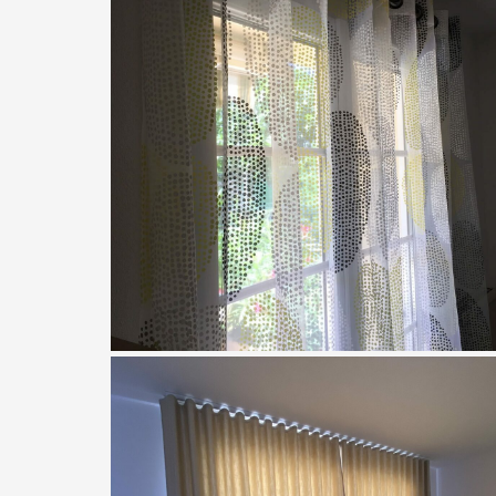
Meubles Chalon
Voilages déco tête à oeillets tringl
métal