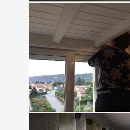
Rideaux court pour la cuisine
voilage blanc
Meubles Chalon
tringle chemin de fer rideaux
colorés