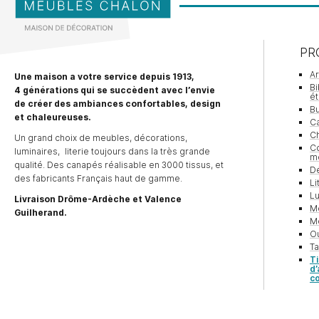
PR
A
Une maison a votre service depuis 1913,
Bi
4 générations qui se succèdent avec l’envie
é
de créer des ambiances confortables, design
Bu
et chaleureuses.
Ca
Ch
Un grand choix de meubles, décorations,
Co
luminaires, literie toujours dans la très grande
m
qualité. Des canapés réalisable en 3000 tissus, et
Dé
des fabricants Français haut de gamme.
Li
Lu
Livraison Drôme-Ardèche et Valence
M
Guilherand.
Me
O
Ta
T
d
c