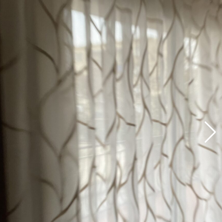
Assemblage de meubles laqués ou mélaminés
contemporain s’adaptant à vos désirs, et vos
dimensions : bibliothèque, meuble TV, d’entrée ou de
chambre, etc.
Luminaires
Lampes à poser, lampadaires, suspension, plafonniers,
appliques, led, halogène, bois, métal ou céramique, etc.