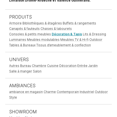
Livraison Drôme-Ardèche et Valence Guilherand.
PRODUITS
Armoire
Bibliothèques & étagères
Buffets & rangements
Canapés & fauteuils
Chaises & tabourets
Consoles & petits meubles
Décoration & Tapis
Lits & Dressing
Luminaires
Meubles modulables
Meubles TV & Hi-fi
Outdoor
Tables & Bureaux
Tissus d’ameublement & confection
UNIVERS
Autres
Bureau
Chambre
Cuisine
Décoration
Entrée
Jardin
Salle à manger
Salon
AMBIANCES
ambiance en magasin
Charme
Contemporain
Industriel
Outdoor
Style
SHOWROOM