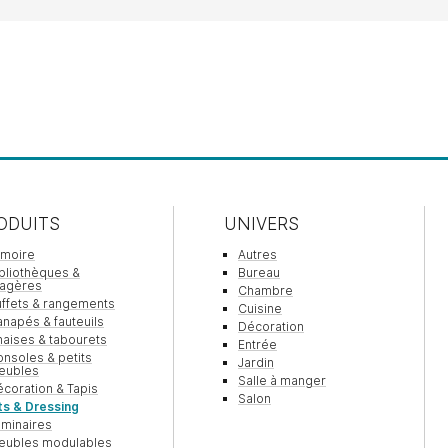
ODUITS
UNIVERS
rmoire
Autres
bliothèques &
Bureau
tagères
Chambre
ffets & rangements
Cuisine
napés & fauteuils
Décoration
aises & tabourets
Entrée
nsoles & petits
Jardin
eubles
Salle à manger
coration & Tapis
Salon
ts & Dressing
minaires
eubles modulables