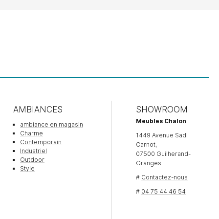
AMBIANCES
SHOWROOM
Meubles Chalon
ambiance en magasin
Charme
1449 Avenue Sadi
Contemporain
Carnot,
Industriel
07500 Guilherand-
Outdoor
Granges
Style
#
Contactez-nous
#
04 75 44 46 54