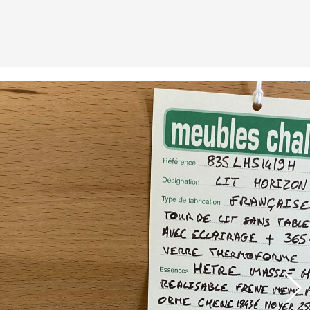
Assemblage de meubles laqués ou mélaminés
contemporain s’adaptant à vos désirs, et vos
dimensions : bibliothèque, meuble TV, d’entrée ou de
chambre, etc.
Luminaires
Lampes à poser, lampadaires, suspension, plafonniers,
appliques, led, halogène, bois, métal ou céramique, etc.