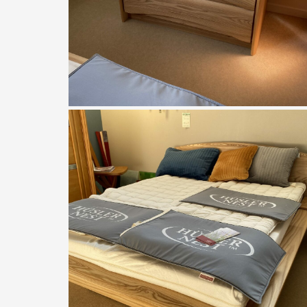
Taglan
Commode contemporaine epona
orme
À partir de
2066,00
€