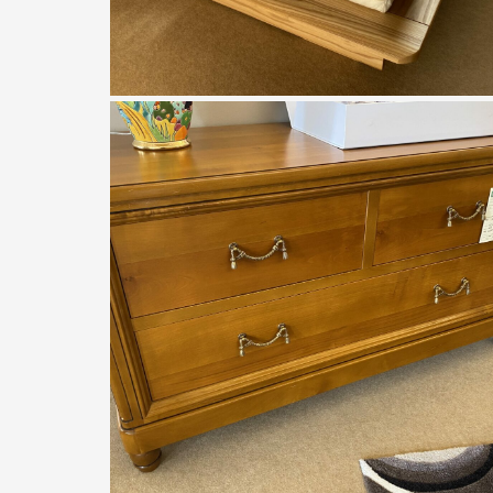
Husler Nest
literie HUSLER NEST liforma