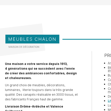
À partir de
1672,00
€
PR
A
Une maison a votre service depuis 1913,
Bi
4 générations qui se succèdent avec l’envie
é
de créer des ambiances confortables, design
Bu
et chaleureuses.
Ca
Ch
Un grand choix de meubles, décorations,
Co
luminaires, literie toujours dans la très grande
m
qualité. Des canapés réalisable en 3000 tissus, et
Dé
des fabricants Français haut de gamme.
Li
Lu
Livraison Drôme-Ardèche et Valence
M