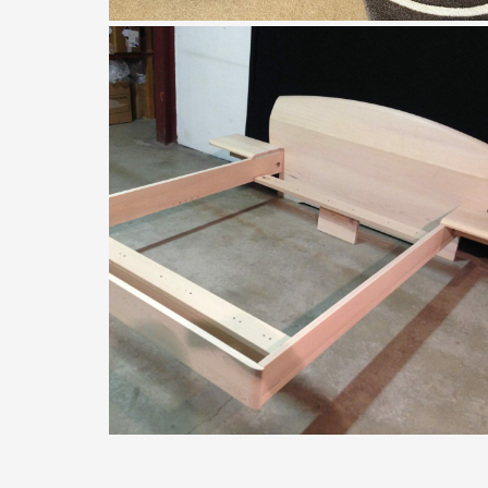
Grange
Commode pantalonnière merisier
À partir de
2392,00
€
Taglan
lit épona hêtre massif de TAGLAN
fabrication Française