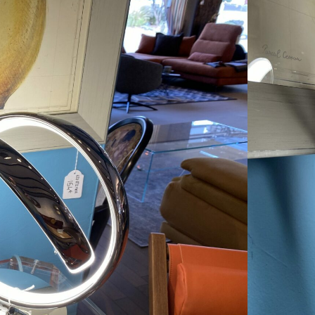
Buffets bas et haut, rangement salon ou séjour,
ensemble modulables, rangement bureau, etc.
Décoration & Tapis
Objets de décoration, tableaux, miroirs, sculptures
murales, tapis noués, tapis tuftés, tapis moquette,
standard et sur mesure, etc.