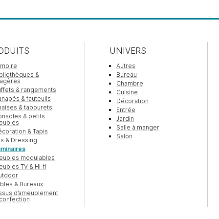
ODUITS
UNIVERS
rmoire
Autres
bliothèques &
Bureau
tagères
Chambre
ffets & rangements
Cuisine
napés & fauteuils
Décoration
aises & tabourets
Entrée
nsoles & petits
Jardin
eubles
Salle à manger
coration & Tapis
Salon
ts & Dressing
minaires
eubles modulables
ubles TV & Hi-fi
utdoor
bles & Bureaux
issus d’ameublement
confection