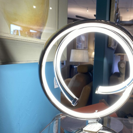
Assemblage de meubles laqués ou mélaminés
contemporain s’adaptant à vos désirs, et vos
dimensions : bibliothèque, meuble TV, d’entrée ou de
chambre, etc.
Luminaires
Lampes à poser, lampadaires, suspension, plafonniers,
appliques, led, halogène, bois, métal ou céramique, etc.