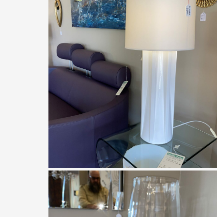
À partir de
392,00
€
Lampe blanche haute corps étoile
À partir de
289,00
€