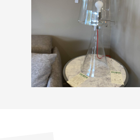
Lampe verre abat-jour verre
À partir de
570,00
€