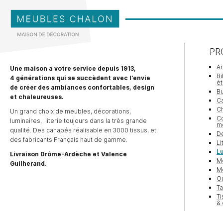
PR
A
Une maison a votre service depuis 1913,
Bi
4 générations qui se succèdent avec l’envie
é
de créer des ambiances confortables, design
Bu
et chaleureuses.
Ca
Ch
Un grand choix de meubles, décorations,
Co
luminaires, literie toujours dans la très grande
m
qualité. Des canapés réalisable en 3000 tissus, et
Dé
des fabricants Français haut de gamme.
Li
Lu
Livraison Drôme-Ardèche et Valence
M
Guilherand.
Me
O
Ta
T
& 