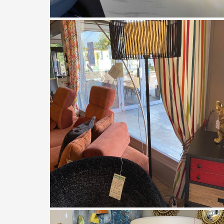
Lampe ronde led et diamant
chrome
À partir de
168,00
€
lampadaire scoubidou noir