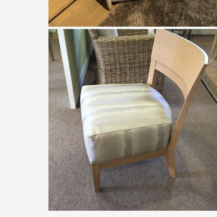
Canapés Duvivier
Fauteuil HORTENSE de canapés
DUVIVIER
À partir de
2210,00
€
Bastiat