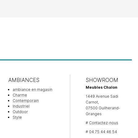
AMBIANCES
SHOWROOM
Meubles Chalon
ambiance en magasin
Charme
1449 Avenue Sadi
Contemporain
Carnot,
Industriel
07500 Guilherand-
Outdoor
Granges
Style
#
Contactez-nous
#
04 75 44 46 54