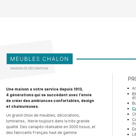
Petit fauteuil boiserie naturel
PR
A
Une maison a votre service depuis 1913,
Bi
4 générations qui se succèdent avec l’envie
é
de créer des ambiances confortables, design
Bu
et chaleureuses.
Ca
Ch
Un grand choix de meubles, décorations,
Co
luminaires, literie toujours dans la très grande
m
qualité. Des canapés réalisable en 3000 tissus, et
Dé
des fabricants Français haut de gamme.
Li