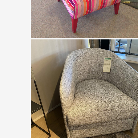
Ralph M.
Bergère rayures et pois roses