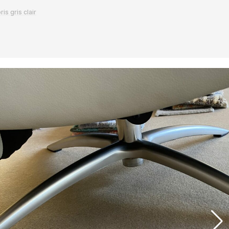
Assemblage de meubles laqués ou mélaminés
is gris clair
contemporain s’adaptant à vos désirs, et vos
dimensions : bibliothèque, meuble TV, d’entrée ou de
chambre, etc.
Luminaires
Lampes à poser, lampadaires, suspension, plafonniers,
appliques, led, halogène, bois, métal ou céramique, etc.