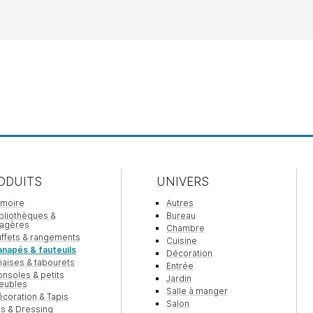
ODUITS
UNIVERS
rmoire
Autres
bliothèques &
Bureau
tagères
Chambre
ffets & rangements
Cuisine
napés & fauteuils
Décoration
aises & tabourets
Entrée
nsoles & petits
Jardin
eubles
Salle à manger
coration & Tapis
Salon
ts & Dressing