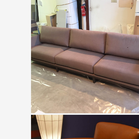
Ralph M.
Canapé Beaubourg grande taille
sur-mesure