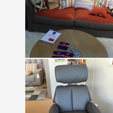
Ralph M.
Canapé style anglais