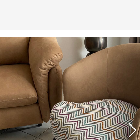
Assemblage de meubles laqués ou mélaminés
contemporain s’adaptant à vos désirs, et vos
dimensions : bibliothèque, meuble TV, d’entrée ou de
chambre, etc.
Luminaires
Lampes à poser, lampadaires, suspension, plafonniers,
appliques, led, halogène, bois, métal ou céramique, etc.