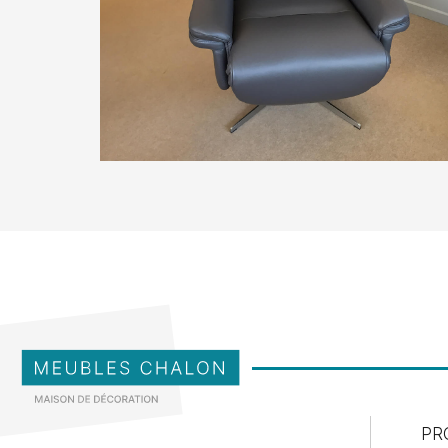
Balance
fauteuil relax electrique monterey
PR