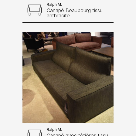
Ralph M.
Canapé Beaubourg tissu
anthracite
Ralph M.
Canapé avec têtières tissu