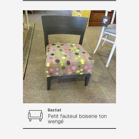
Bastiat
Petit fauteuil boiserie ton
wengé