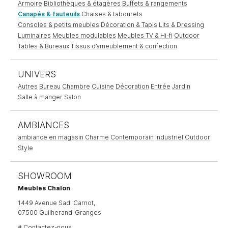
Armoire
Bibliothèques & étagères
Buffets & rangements
Canapés & fauteuils
Chaises & tabourets
Consoles & petits meubles
Décoration & Tapis
Lits & Dressing
Luminaires
Meubles modulables
Meubles TV & Hi-fi
Outdoor
Tables & Bureaux
Tissus d’ameublement & confection
UNIVERS
Autres
Bureau
Chambre
Cuisine
Décoration
Entrée
Jardin
Salle à manger
Salon
AMBIANCES
ambiance en magasin
Charme
Contemporain
Industriel
Outdoor
Style
SHOWROOM
Meubles Chalon
1449 Avenue Sadi Carnot,
07500 Guilherand-Granges
#
Contactez-nous