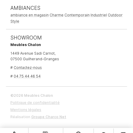
AMBIANCES
ambiance en magasin
Charme
Contemporain
Industriel
Outdoor
Style
SHOWROOM
Meubles Chalon
1449 Avenue Sadi Carnot,
07500 Guilherand-Granges
#
Contactez-nous
#
04 75 44 46 54
©2026 Meubles Chalon
Politique de confidentialité
Mentions légales
Réalisation
Groupe Charco Net