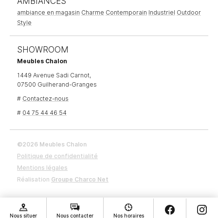
AMBIANCES
ambiance en magasin
Charme
Contemporain
Industriel
Outdoor
Style
SHOWROOM
Meubles Chalon
1449 Avenue Sadi Carnot,
07500 Guilherand-Granges
#
Contactez-nous
#
04 75 44 46 54
©2026 Meubles Chalon
Politique de confidentialité
Mentions légales
Réalisation
Groupe Charco Net