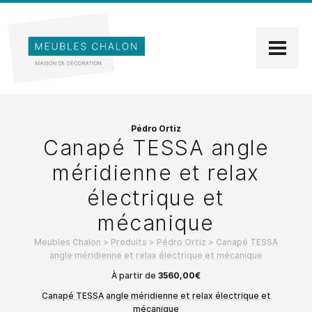
Pédro Ortiz
Canapé TESSA angle
méridienne et relax
électrique et
mécanique
Meubles Chalon
>
Produits
>
Pédro Ortiz
>
Canapé TESSA
angle méridienne et relax électrique et mécanique
À partir de
3560,00
€
Canapé TESSA angle méridienne et relax électrique et
mécanique