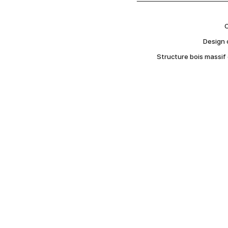
C
Design 
Structure bois massif