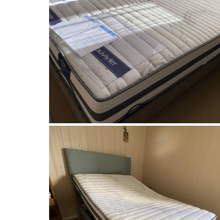
Literie Duvivier
Literie électrique relevable tête e
pieds DUVIVIER