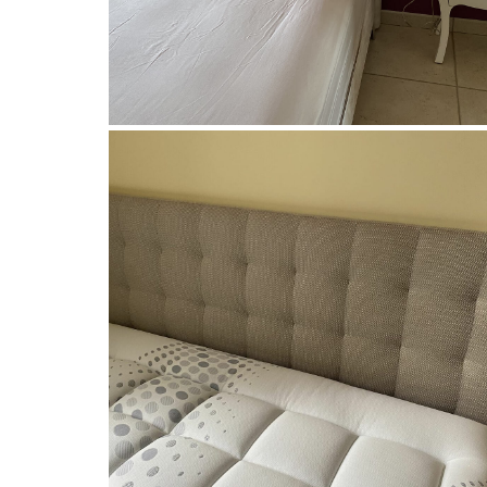
Decosom
Tête de lit et sommier pieds
chromé