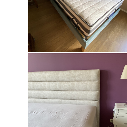
Decosom
Tête de lit et sommier assorti
microfibre gris bleu