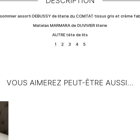
DESCRIPTION
it sommier assorti DEBUSSY de
literie du COMTAT
tissus gris et crème fa
Matelas MARMARA de DUVIVIER literie
AUTRE tête de lits
1
2
3
4
5
VOUS AIMEREZ PEUT-ÊTRE AUSSI…